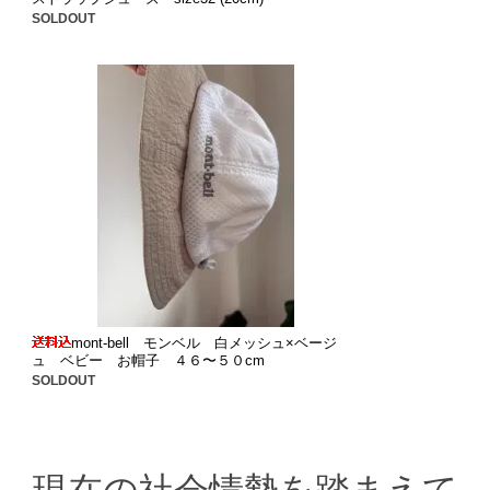
SOLDOUT
mont-bell モンベル 白メッシュ×ベージ
ュ ベビー お帽子 ４６〜５０cm
SOLDOUT