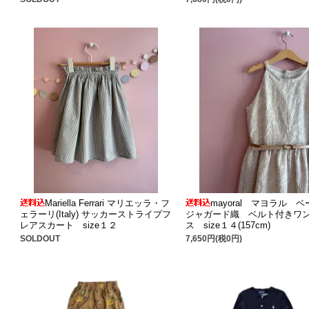
Mariella Ferrari マリエッラ・フ
mayoral マヨラル 
ェラーリ(Italy) サッカーストライプフ
ジャガード織 ベルト付きワ
レアスカート size１２
ス size１４(157cm)
SOLDOUT
7,650円(税0円)