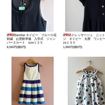
familiar ネイビー ブルー小花
ドレッサージュ ニッ
刺繍 お受験準備 入学式 ジャン
ジ ネイビー 丸襟 ワンピー
パースカート size１２５
ze１３０
8,580円(税0円)
1,980円(税0円)