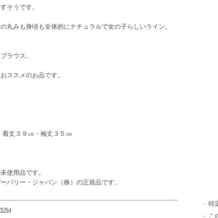
やすそうです。
袖の丸みも身頃も全体的にナチュラルで女の子らしいライン。
なブラウス。
におススメのお品です。
・着丈３９㎝・袖丈３５㎝
が未使用品です。
バリー・ジャパン（株）の正規品です。
特
32bl
こ