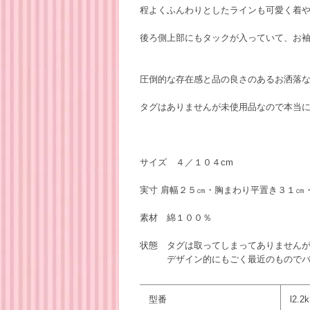
程よくふんわりとしたラインも可愛く着
後ろ側上部にもタックが入っていて、お
圧倒的な存在感と品の良さのあるお洒落
タグはありませんが未使用品なので本当
サイズ ４／１０４cm
実寸 肩幅２５㎝・胸まわり平置き３１㎝
素材 綿１００％
状態 タグは取ってしまってありません
デザイン的にもごく最近のものでバー
型番
l2.2k